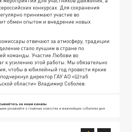
ых мероприятий для участников движения, а
сероссийских конкурсах. Для сохранения
егулярно принимают участие во
дит обмен опытом и внедрение новых
комиссары отвечают за атмосферу, традиции
тделение стало лучшим в стране по
сей команды. Участие Любови во
г к усилению этой работы. Мы обязательно
я, чтобы в юбилейный год провести яркие
 подчеркнул директор ГАУ АО «Штаб
ьской области» Владимир Соболев.
сывайтесь на наши каналы
ыми узнавайте о главных новостях и важнейших событиях дня.