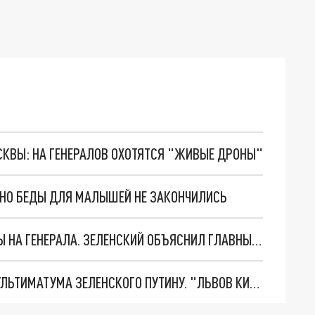
ОСКВЫ: НА ГЕНЕРАЛОВ ОХОТЯТСЯ "ЖИВЫЕ ДРОНЫ"
. НО БЕДЫ ДЛЯ МАЛЫШЕЙ НЕ ЗАКОНЧИЛИСЬ
"МЫ ВАС ЗАСТАВИМ": ЖУТКИЕ ДЕТАЛИ ОХОТЫ НА ГЕНЕРАЛА. ЗЕЛЕНСКИЙ ОБЪЯСНИЛ ГЛАВНЫЙ СМЫСЛ ТЕРАКТА В ЦЕНТРЕ МОСКВЫ
НОВОЕ МАСШТАБНЕЙШЕЕ НАСТУПЛЕНИЕ. ТРИ УЛЬТИМАТУМА ЗЕЛЕНСКОГО ПУТИНУ. "ЛЬВОВ КИМА" ПОСТАВЯТ НА ПВО? ГЛОБАЛЬНЫЙ ПРОРЫВ ПОД ЗАПОРОЖЬЕМ