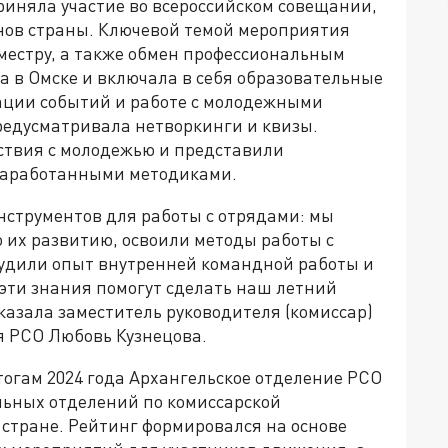
риняла участие во всероссийском совещании,
онов страны. Ключевой темой мероприятия
еместру, а также обмен профессиональным
а в Омске и включала в себя образовательные
ации событий и работе с молодежными
редусматривала нетворкинги и квизы.
ствия с молодежью и представили
наработанными методиками.
струментов для работы с отрядами: мы
 их развитию, освоили методы работы с
судили опыт внутренней командной работы и
 эти знания помогут сделать наш летний
казала заместитель руководителя (комиссар)
я РСО Любовь Кузнецова.
огам 2024 года Архангельское отделение РСО
льных отделений по комиссарской
 стране. Рейтинг формировался на основе