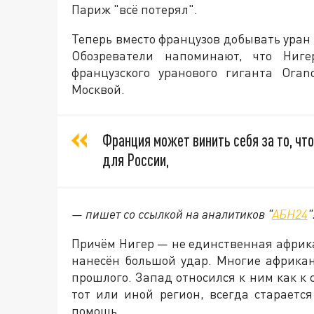
Париж "всё потерял".
Теперь вместо французов добывать уран в
Обозреватели напоминают, что Ниг
французского уранового гиганта Oran
Москвой.
Франция может винить себя за то, ч
для России,
— пишет со ссылкой на аналитиков "
АБН24
"
Причём Нигер — не единственная африк
нанесён большой удар. Многие африка
прошлого. Запад относился к ним как к 
тот или иной регион, всегда стараетс
помощь.