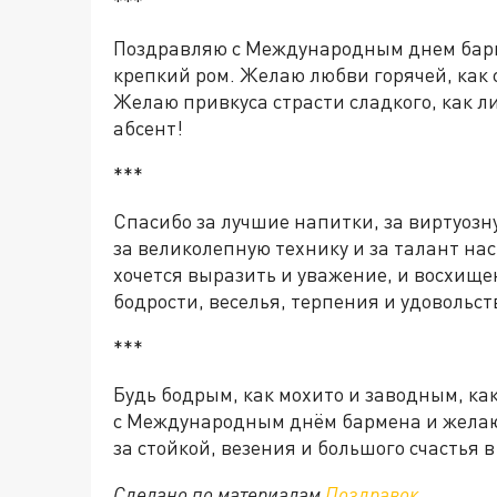
***
Поздравляю с Международным днем барм
крепкий ром. Желаю любви горячей, как 
Желаю привкуса страсти сладкого, как л
абсент!
***
Спасибо за лучшие напитки, за виртуозну
за великолепную технику и за талант на
хочется выразить и уважение, и восхище
бодрости, веселья, терпения и удовольст
***
Будь бодрым, как мохито и заводным, ка
с Международным днём бармена и желаю 
за стойкой, везения и большого счастья 
Сделано по материалам
Поздравок