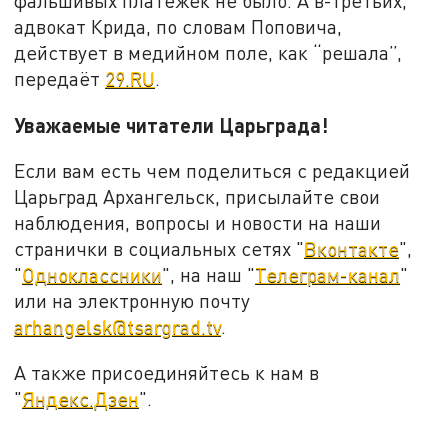
фальшивых платёжек не было. А в-третьих,
адвокат Крида, по словам Поповича,
действует в медийном поле, как “решала”,
передаёт
29.RU
.
Уважаемые читатели Царьграда!
Если вам есть чем поделиться с редакцией
Царьград Архангельск, присылайте свои
наблюдения, вопросы и новости на наши
странички в социальных сетях "
Вконтакте
",
"
Одноклассники
", на наш "
Телеграм-канал
"
или на электронную почту
arhangelsk@tsargrad.tv
.
А также присоединяйтесь к нам в
"
Яндекс.Дзен
".