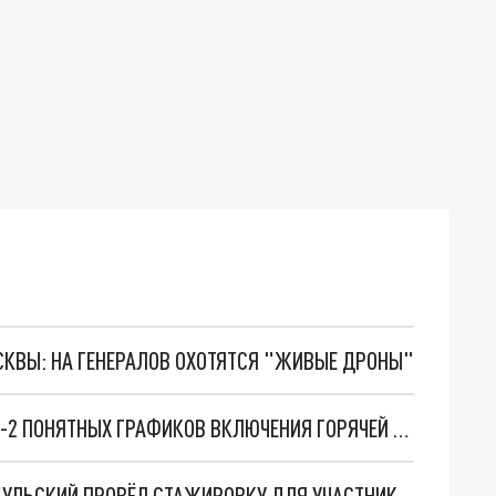
ОСКВЫ: НА ГЕНЕРАЛОВ ОХОТЯТСЯ "ЖИВЫЕ ДРОНЫ"
ВЛАСТИ АРХАНГЕЛЬСКА ПОТРЕБОВАЛИ ОТ ТГК-2 ПОНЯТНЫХ ГРАФИКОВ ВКЛЮЧЕНИЯ ГОРЯЧЕЙ ВОДЫ
"ПОД КРЫЛОМ АРХАНГЕЛА": АЛЕКСАНДР ЦЫБУЛЬСКИЙ ПРОВЁЛ СТАЖИРОВКУ ДЛЯ УЧАСТНИКА СВО