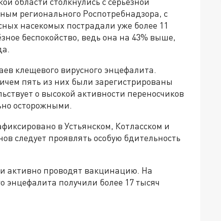
ой области столкнулись с серьёзной
ным регионального Роспотребнадзора, с
асных насекомых пострадали уже более 11
ёзное беспокойство, ведь она на 43% выше,
да.
чаев клещевого вирусного энцефалита.
ричем пять из них были зарегистрированы
льствует о высокой активности переносчиков
ьно осторожными.
фиксировано в Устьянском, Котласском и
нов следует проявлять особую бдительность
ти активно проводят вакцинацию. На
о энцефалита получили более 17 тысяч