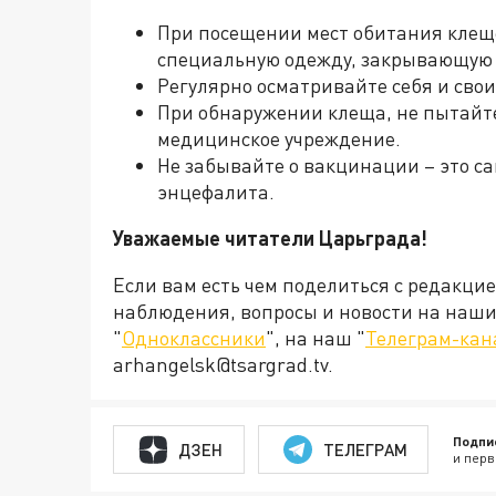
При посещении мест обитания клещей
специальную одежду, закрывающую 
Регулярно осматривайте себя и свои
При обнаружении клеща, не пытайте
медицинское учреждение.
Не забывайте о вакцинации – это с
энцефалита.
Уважаемые читатели Царьграда!
Если вам есть чем поделиться с редакци
наблюдения, вопросы и новости на наши 
"
Одноклассники
", на наш "
Телеграм-кан
arhangelsk@tsargrad.tv.
Подпи
ДЗЕН
ТЕЛЕГРАМ
и перв