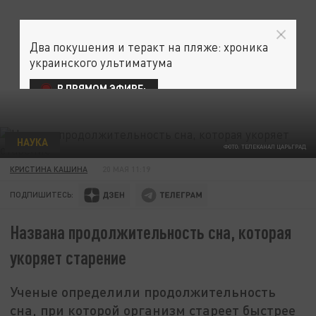
Два покушения и теракт на пляже: хроника
украинского ультиматума
В ПРЯМОМ ЭФИРЕ:
НАУКА
ФОТО: ТЕЛЕКАНАЛ ЦАРЬГРАД
КРИСТИНА КАШИНА
20 МАЯ 11:19
ПОДПИШИТЕСЬ:
Названа продолжительность сна, которая
укоряет старение
Ученые определили продолжительность
сна, при которой организм стареет быстрее