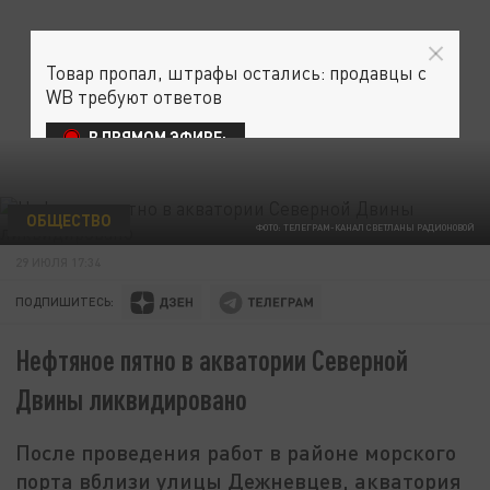
Товар пропал, штрафы остались: продавцы с
WB требуют ответов
В ПРЯМОМ ЭФИРЕ:
ОБЩЕСТВО
ФОТО: ТЕЛЕГРАМ-КАНАЛ СВЕТЛАНЫ РАДИОНОВОЙ
29 ИЮЛЯ 17:34
ПОДПИШИТЕСЬ:
Нефтяное пятно в акватории Северной
Двины ликвидировано
После проведения работ в районе морского
порта вблизи улицы Дежневцев, акватория