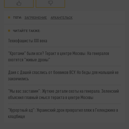
ТЕГИ:
ЗАГРЯЗНЕНИЕ
АРХАНГЕЛЬСК
ЧИТАЙТЕ ТАКЖЕ:
Технофашисты XXI века
"Кротами" были все? Теракт в центре Москвы: На генералов
охотятся "живые дроны"
Даня с Дашей спаслись от боевиков ВСУ. Но беды для малышей не
закончились
"Мы вас заставим": Жуткие детали охоты на генерала. Зеленский
объяснил главный смысл теракта в центре Москвы
"Курортный ад": Украинский дрон превратил пляж в Геленджике в
кладбище