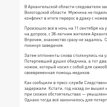
В Архангельской области следователи за
Вологодской области. Мужчина не подели
конфликт в итоге перерос в драку с ноже
Произошло всё в ночь на 11 сентября на
на допросе, с 38-летним жителем Арханг
Впрочем, знакомство сразу не задалось.
покинул заведение.
Затем оппоненты снова столкнулись на ул
Потерпевший душил обидчика, а тот дв
ножом, который носил с собой для само
своевременная помощь медиков.
Как сообщили в пресс-службе Следственн
задержали. Кстати, год назад он вышел 
при схожих обстоятельствах — умышленн
Однако тогда всё закончилось для потер