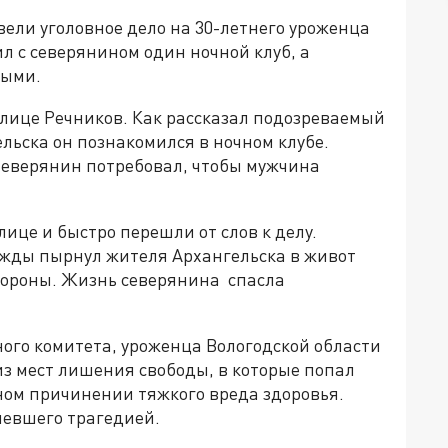
вели уголовное дело на 30-летнего уроженца
л с северянином один ночной клуб, а
выми.
 улице Речников. Как рассказал подозреваемый
ельска он познакомился в ночном клубе.
 Северянин потребовал, чтобы мужчина
ице и быстро перешли от слов к делу.
ажды пырнул жителя Архангельска в живот
обороны. Жизнь северянина спасла
ого комитета, уроженца Вологодской области
из мест лишения свободы, в которые попал
ом причинении тяжкого вреда здоровья.
певшего трагедией.