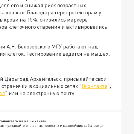
ляя его и снижая риск возрастных
а кошках. Благодаря геропротекторам у
в крови на 15%, снизились маркеры
нов клеточного старения и активировались
и А.Н. Белозерского МГУ работают над
ия клеток. Тестирование ведется на мышах.
ей Царьград Архангельск, присылайте свои
странички в социальных сетях "
Вконтакте
",
ал
" или на электронную почту
сывайтесь на наши каналы
ыми узнавайте о главных новостях и важнейших событиях дня.