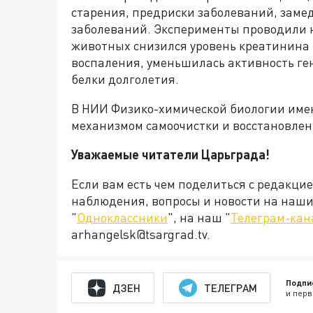
старения, предриски заболеваний, замед
заболеваний. Эксперименты проводили н
животных снизился уровень креатинина 
воспаления, уменьшилась активность ге
белки долголетия.
В НИИ Физико-химической биологии имен
механизмом самоочистки и восстановлен
Уважаемые читатели Царьграда!
Если вам есть чем поделиться с редакци
наблюдения, вопросы и новости на наши 
"
Одноклассники
", на наш "
Телеграм-кан
arhangelsk@tsargrad.tv.
Подпи
ДЗЕН
ТЕЛЕГРАМ
и перв