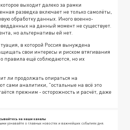
 которое выходит далеко за рамки
нная разведка включает не только самолёты,
овую обработку данных. Иного военно-
азведданных на данный момент не существует.
нта, но альтернативы ей нет.
итуация, в которой Россия вынуждена
ащищать свои интересы и риском втягивания
но правила ещё соблюдаются, но их
оит ли продолжать опираться на
т сами аналитики, "остальные на всё это
таётся прежним - осторожность и расчёт, даже
сывайтесь на наши каналы
ыми узнавайте о главных новостях и важнейших событиях дня.