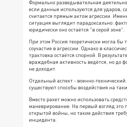
Формально разведывательная деятельнос
если данные используются для ударов, са
считается прямым актом агрессии. Именн
ситуация выглядит парадоксально: факти
юридически оно остаётся "в серой зоне".
При этом Россия теоретически могла бы т
соучастие в агрессии. Однако в классич
трактовка остаётся спорной. В результат
враждебная активность ведётся, но до ф
не доходит.
Отдельный аспект - военно-технический.
существуют способы воздействия на так
Вместо ракет можно использовать средс
маневрирование. На первый взгляд это п
открытой войны, но такие действия треб
инцидента.