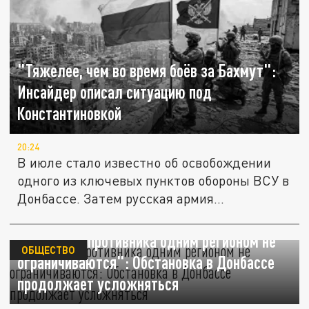
"Тяжелее, чем во время боёв за Бахмут":
Инсайдер описал ситуацию под
Константиновкой
20:24
В июле стало известно об освобождении
одного из ключевых пунктов обороны ВСУ в
Донбассе. Затем русская армия...
"Аппетиты противника одним регионом не
ОБЩЕСТВО
ограничиваются": Обстановка в Донбассе
продолжает усложняться