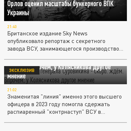
Орлов оценил масштабы бункерного ВПК
Украины
21:40
Британское издание Sky News
опубликовало репортаж с секретного
завода ВСУ, занимающегося производством
дронов....
Возвращение генерала Суровикина - "скоро.
ждём". Впрочем, у Колясникова другое
ЭКСКЛЮЗИВ
мнение
21:02
Знаменитая "линия" именно этого высшего
офицера в 2023 году помогла сдержать
распиаренный "контрнаступ" ВСУ в...