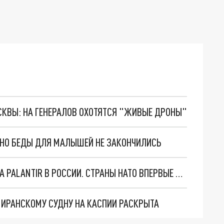
ОСКВЫ: НА ГЕНЕРАЛОВ ОХОТЯТСЯ "ЖИВЫЕ ДРОНЫ"
. НО БЕДЫ ДЛЯ МАЛЫШЕЙ НЕ ЗАКОНЧИЛИСЬ
"ОЧЕНЬ ПЛОХИЕ НОВОСТИ": БОЛЬШАЯ ОШИБКА PALANTIR В РОССИИ. СТРАНЫ НАТО ВПЕРВЫЕ ЗА СВО ОСТАНОВИЛИ ПОСТАВКИ ОРУЖИЯ. ВСУ ТЕРЯЮТ ПРИГРАНИЧЬЕ?
О ИРАНСКОМУ СУДНУ НА КАСПИИ РАСКРЫТА