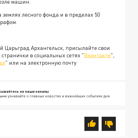
озле машин.
а землях лесного фонда и в пределах 50
трафом.
ей Царьград Архангельск, присылайте свои
странички в социальных сетях "
Вконтакте
",
ал
" или на электронную почту
сывайтесь на наши каналы
ыми узнавайте о главных новостях и важнейших событиях дня.