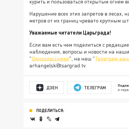
курить и пользоваться открытым огнём в
Нарушение всех этих запретов в лесах, н
метров от их границ чревато крупным ш
Уважаемые читатели Царьграда!
Если вам есть чем поделиться с редакци
наблюдения, вопросы и новости на наши 
"
Одноклассники
", на наш "
Телеграм-кан
arhangelsk@tsargrad.tv.
Подпи
ДЗЕН
ТЕЛЕГРАМ
и перв
ПОДЕЛИТЬСЯ: