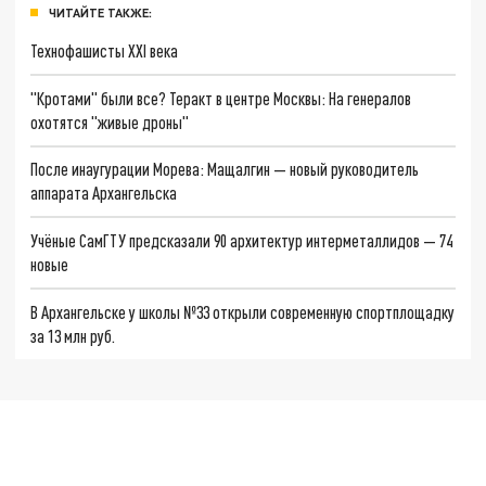
ЧИТАЙТЕ ТАКЖЕ:
Технофашисты XXI века
"Кротами" были все? Теракт в центре Москвы: На генералов
охотятся "живые дроны"
После инаугурации Морева: Мащалгин — новый руководитель
аппарата Архангельска
Учёные СамГТУ предсказали 90 архитектур интерметаллидов — 74
новые
В Архангельске у школы №33 открыли современную спортплощадку
за 13 млн руб.