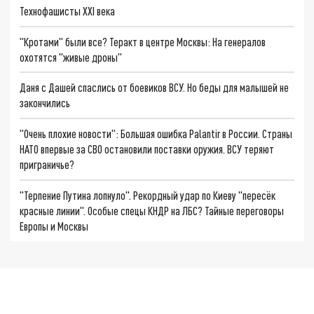
Технофашисты XXI века
"Кротами" были все? Теракт в центре Москвы: На генералов
охотятся "живые дроны"
Даня с Дашей спаслись от боевиков ВСУ. Но беды для малышей не
закончились
"Очень плохие новости": Большая ошибка Palantir в России. Страны
НАТО впервые за СВО остановили поставки оружия. ВСУ теряют
приграничье?
"Терпение Путина лопнуло". Рекордный удар по Киеву "пересёк
красные линии". Особые спецы КНДР на ЛБС? Тайные переговоры
Европы и Москвы