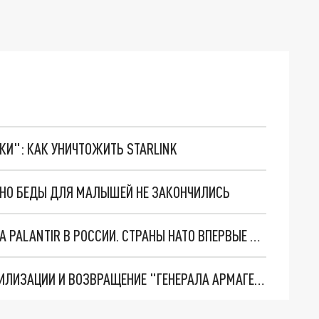
ТКИ": КАК УНИЧТОЖИТЬ STARLINK
. НО БЕДЫ ДЛЯ МАЛЫШЕЙ НЕ ЗАКОНЧИЛИСЬ
"ОЧЕНЬ ПЛОХИЕ НОВОСТИ": БОЛЬШАЯ ОШИБКА PALANTIR В РОССИИ. СТРАНЫ НАТО ВПЕРВЫЕ ЗА СВО ОСТАНОВИЛИ ПОСТАВКИ ОРУЖИЯ. ВСУ ТЕРЯЮТ ПРИГРАНИЧЬЕ?
ТРИ ГЛАВНЫХ ИНСАЙДА ОБ СВО. ОТМЕНА МОБИЛИЗАЦИИ И ВОЗВРАЩЕНИЕ "ГЕНЕРАЛА АРМАГЕДДОНА"? ОТЛИЧНЫЕ НОВОСТИ, КОТОРЫЕ ЖДАЛИ ВСЕ