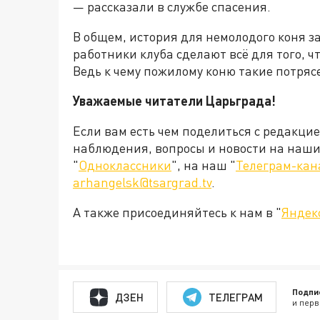
— рассказали в службе спасения.
В общем, история для немолодого коня з
работники клуба сделают всё для того, 
Ведь к чему пожилому коню такие потряс
Уважаемые читатели Царьграда!
Если вам есть чем поделиться с редакци
наблюдения, вопросы и новости на наши 
"
Одноклассники
", на наш "
Телеграм-кан
arhangelsk@tsargrad.tv
.
А также присоединяйтесь к нам в "
Яндек
Подпи
ДЗЕН
ТЕЛЕГРАМ
и перв