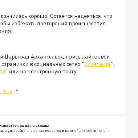
акончилась хорошо. Остаётся надеяться, что
чтобы избежать повторения происшествия.
ения.
ей Царьград Архангельск, присылайте свои
странички в социальных сетях "
Вконтакте
",
ал
" или на электронную почту
с.Дзен
".
сывайтесь на наши каналы
ыми узнавайте о главных новостях и важнейших событиях дня.