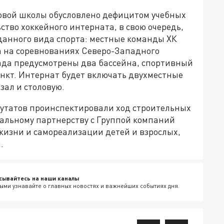
новой школы обусловлено дефицитом учебных
ство хоккейного интерната, в свою очередь,
данного вида спорта: местные команды ХК
а на соревнованиях Северо-Западного
сада предусмотрены два бассейна, спортивный
ункт. Интернат будет включать двухместные
ал и столовую.
утатов проинспектировали ход строительных
иальному партнерству с Группой компаний
жизни и самореализации детей и взрослых,
.
сывайтесь на наши каналы
ыми узнавайте о главных новостях и важнейших событиях дня.