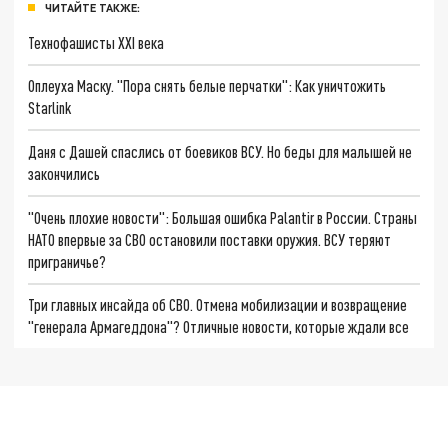
ЧИТАЙТЕ ТАКЖЕ:
Технофашисты XXI века
Оплеуха Маску. "Пора снять белые перчатки": Как уничтожить
Starlink
Даня с Дашей спаслись от боевиков ВСУ. Но беды для малышей не
закончились
"Очень плохие новости": Большая ошибка Palantir в России. Страны
НАТО впервые за СВО остановили поставки оружия. ВСУ теряют
приграничье?
Три главных инсайда об СВО. Отмена мобилизации и возвращение
"генерала Армагеддона"? Отличные новости, которые ждали все