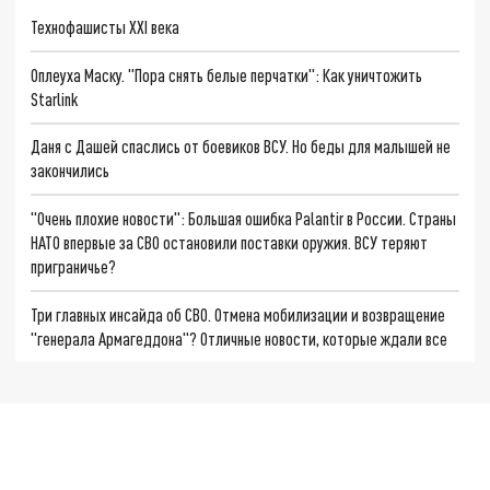
Технофашисты XXI века
Оплеуха Маску. "Пора снять белые перчатки": Как уничтожить
Starlink
Даня с Дашей спаслись от боевиков ВСУ. Но беды для малышей не
закончились
"Очень плохие новости": Большая ошибка Palantir в России. Страны
НАТО впервые за СВО остановили поставки оружия. ВСУ теряют
приграничье?
Три главных инсайда об СВО. Отмена мобилизации и возвращение
"генерала Армагеддона"? Отличные новости, которые ждали все