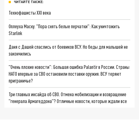
ЧИТАЙТЕ ТАКЖЕ:
Технофашисты XXI века
Оплеуха Маску. "Пора снять белые перчатки": Как уничтожить
Starlink
Даня с Дашей спаслись от боевиков ВСУ. Но беды для малышей не
закончились
"Очень плохие новости": Большая ошибка Palantir в России. Страны
НАТО впервые за СВО остановили поставки оружия. ВСУ теряют
приграничье?
Три главных инсайда об СВО. Отмена мобилизации и возвращение
"генерала Армагеддона"? Отличные новости, которые ждали все