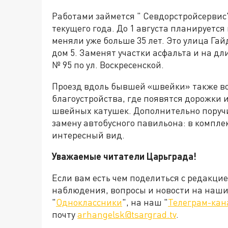
Работами займется " Севдорстройсервис"
текущего года. До 1 августа планируется 
меняли уже больше 35 лет. Это улица Гай
дом 5. Заменят участки асфальта и на д
№ 95 по ул. Воскресенской.
Проезд вдоль бывшей «швейки» также вош
благоустройства, где появятся дорожки и
швейных катушек. Дополнительно поруч
замену автобусного павильона: в компле
интересный вид.
Уважаемые читатели Царьграда!
Если вам есть чем поделиться с редакци
наблюдения, вопросы и новости на наши 
"
Одноклассники
", на наш "
Телеграм-кан
почту
arhangelsk@tsargrad.tv
.