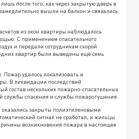
лишь после того, как через закрытую дверь в
езамедлительно вышли на балкон и связались
асчётов из окон квартиры наблюдалось
мощью. С применением спасательного
оздух и передали сотрудникам скорой
седних квартир были выведены ещё семь
е. Пожар удалось локализовать и
иры. В ликвидации последствий
ый состав нескольких пожарно-спасательных
й службы спасения и службы пожаротушения.
 оказались закрыты полиэтиленовыми
томатический сигнал не сработал, и жильцы
 Причины возникновения пожара в настоящее