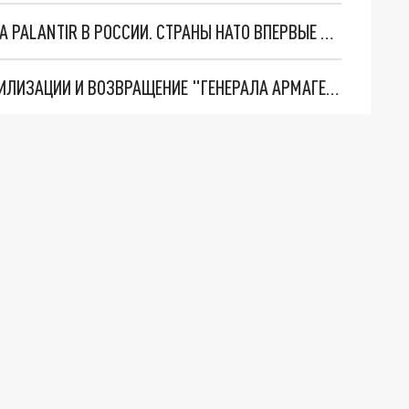
"ОЧЕНЬ ПЛОХИЕ НОВОСТИ": БОЛЬШАЯ ОШИБКА PALANTIR В РОССИИ. СТРАНЫ НАТО ВПЕРВЫЕ ЗА СВО ОСТАНОВИЛИ ПОСТАВКИ ОРУЖИЯ. ВСУ ТЕРЯЮТ ПРИГРАНИЧЬЕ?
ТРИ ГЛАВНЫХ ИНСАЙДА ОБ СВО. ОТМЕНА МОБИЛИЗАЦИИ И ВОЗВРАЩЕНИЕ "ГЕНЕРАЛА АРМАГЕДДОНА"? ОТЛИЧНЫЕ НОВОСТИ, КОТОРЫЕ ЖДАЛИ ВСЕ