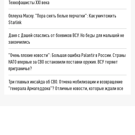
Технофашисты XXI века
Оплеуха Маску. "Пора снять белые перчатки": Как уничтожить
Starlink
Даня с Дашей спаслись от боевиков ВСУ. Но беды для малышей не
закончились
"Очень плохие новости": Большая ошибка Palantir в России. Страны
НАТО впервые за СВО остановили поставки оружия. ВСУ теряют
приграничье?
Три главных инсайда об СВО. Отмена мобилизации и возвращение
"генерала Армагеддона"? Отличные новости, которые ждали все