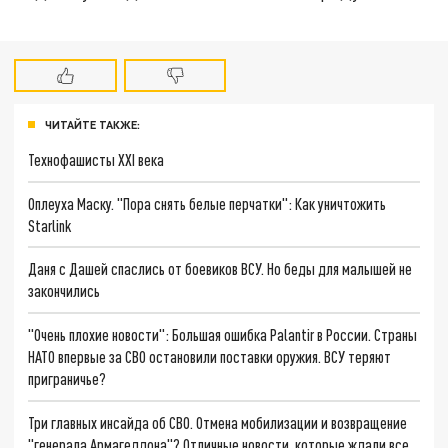
ЧИТАЙТЕ ТАКЖЕ:
Технофашисты XXI века
Оплеуха Маску. "Пора снять белые перчатки": Как уничтожить
Starlink
Даня с Дашей спаслись от боевиков ВСУ. Но беды для малышей не
закончились
"Очень плохие новости": Большая ошибка Palantir в России. Страны
НАТО впервые за СВО остановили поставки оружия. ВСУ теряют
приграничье?
Три главных инсайда об СВО. Отмена мобилизации и возвращение
"генерала Армагеддона"? Отличные новости, которые ждали все