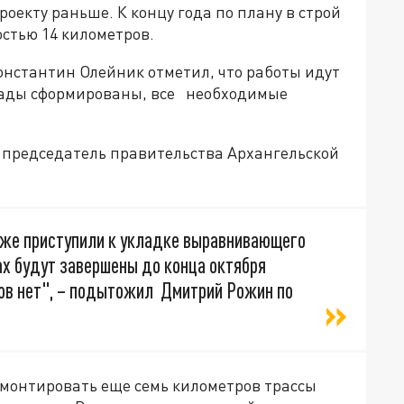
оекту раньше. К концу года по плану в строй
стью 14 километров.
нстантин Олейник отметил, что работы идут
игады сформированы, все необходимые
о председатель правительства Архангельской
уже приступили к укладке выравнивающего
ах будут завершены до конца октября
тов нет", – подытожил Дмитрий Рожин по
емонтировать еще семь километров трассы