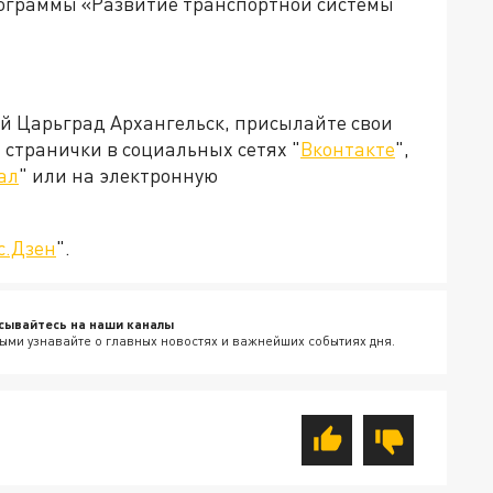
рограммы «Развитие транспортной системы
ей Царьград Архангельск, присылайте свои
странички в социальных сетях "
Вконтакте
",
ал
" или на электронную
с.Дзен
".
сывайтесь на наши каналы
ыми узнавайте о главных новостях и важнейших событиях дня.