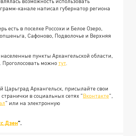
являлась возможность использовать
леграмм-канале написал губернатор региона
рь есть в поселке Россохи и Белое Озеро,
Лопшеньга, Сафоново, Подволочье и Верхняя
населенные пункты Архангельской области,
у. Проголосовать можно
тут
.
ей Царьград Архангельск, присылайте свои
странички в социальных сетях "
Вконтакте
",
ал
" или на электронную
с.Дзен
".