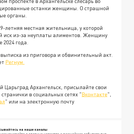
ом проспекте в Архангельске слесарь во
цированные останки женщины. О страшной
ые органы.
9-летняя местная жительница, у которой
й иск из-за неуплаты алиментов. Женщину
 2024 года.
 выписка из приговора и обвинительный акт.
шет
Регнум.
ей Царьград Архангельск, присылайте свои
странички в социальных сетях "
Вконтакте
",
ал
" или на электронную почту
сывайтесь на наши каналы
ыми узнавайте о главных новостях и важнейших событиях дня.