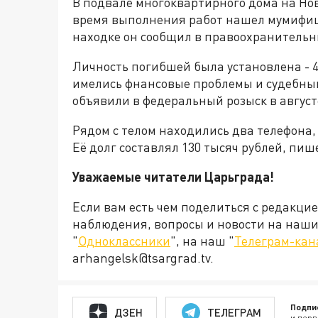
В подвале многоквартирного дома на Нов
время выполнения работ нашел мумифи
находке он сообщил в правоохранительн
Личность погибшей была установлена - 4
имелись фнансовые проблемы и судебны
объявили в федеральный розыск в августе
Рядом с телом находились два телефона,
Её долг составлял 130 тысяч рублей, пи
Уважаемые читатели Царьграда!
Если вам есть чем поделиться с редакци
наблюдения, вопросы и новости на наши 
"
Одноклассники
", на наш "
Телеграм-кан
arhangelsk@tsargrad.tv.
Подпи
ДЗЕН
ТЕЛЕГРАМ
и перв