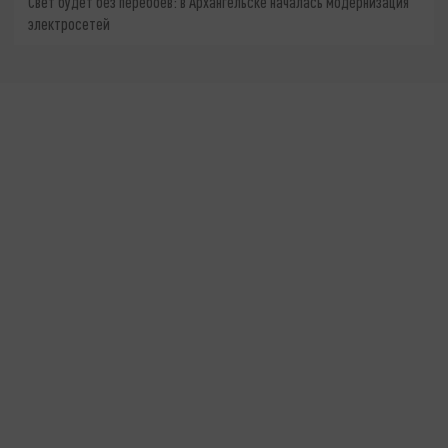
Свет будет без перебоев: в Архангельске началась модернизация
электросетей