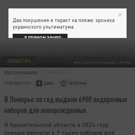
Два покушения и теракт на пляже: хроника
украинского ультиматума
В ПРЯМОМ ЭФИРЕ:
ОБЩЕСТВО
ФОТО: ALEKSEY SMYSHLYAEV/GLOBAL LOOK PRESS
КРИСТИНА КАШИНА
27 ЯНВАРЯ 10:01
ПОДПИШИТЕСЬ:
В Поморье за год выдали 6900 подарочных
наборов для новорожденных
В Архангельской области в 2024 году
семьям вручили 6,9 тысяч наборов для