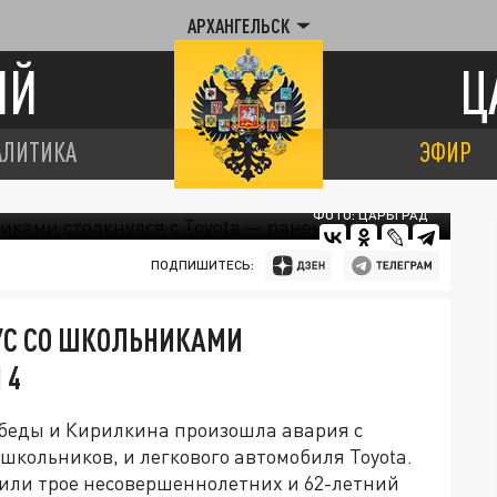
АРХАНГЕЛЬСК
ИЙ
Ц
АЛИТИКА
ЭФИР
ФОТО: ЦАРЬГРАД
ПОДПИШИТЕСЬ:
УС СО ШКОЛЬНИКАМИ
 4
обеды и Кирилкина произошла авария с
школьников, и легкового автомобиля Toyota.
чили трое несовершеннолетних и 62-летний