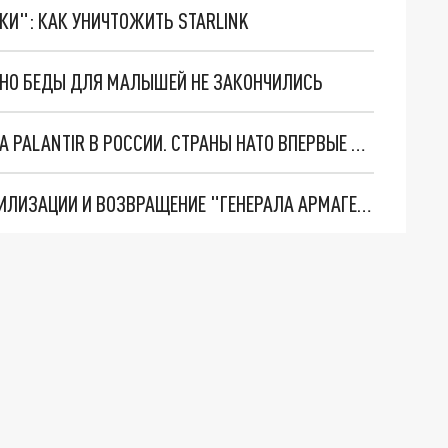
ТКИ": КАК УНИЧТОЖИТЬ STARLINK
. НО БЕДЫ ДЛЯ МАЛЫШЕЙ НЕ ЗАКОНЧИЛИСЬ
"ОЧЕНЬ ПЛОХИЕ НОВОСТИ": БОЛЬШАЯ ОШИБКА PALANTIR В РОССИИ. СТРАНЫ НАТО ВПЕРВЫЕ ЗА СВО ОСТАНОВИЛИ ПОСТАВКИ ОРУЖИЯ. ВСУ ТЕРЯЮТ ПРИГРАНИЧЬЕ?
ТРИ ГЛАВНЫХ ИНСАЙДА ОБ СВО. ОТМЕНА МОБИЛИЗАЦИИ И ВОЗВРАЩЕНИЕ "ГЕНЕРАЛА АРМАГЕДДОНА"? ОТЛИЧНЫЕ НОВОСТИ, КОТОРЫЕ ЖДАЛИ ВСЕ