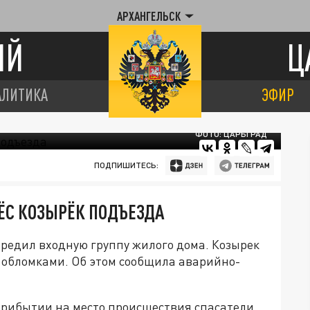
АРХАНГЕЛЬСК
ИЙ
Ц
АЛИТИКА
ЭФИР
ФОТО: ЦАРЬГРАД
ПОДПИШИТЕСЬ:
ЁС КОЗЫРЁК ПОДЪЕЗДА
вредил входную группу жилого дома. Козырек
 обломками. Об этом сообщила аварийно-
прибытии на место происшествия спасатели