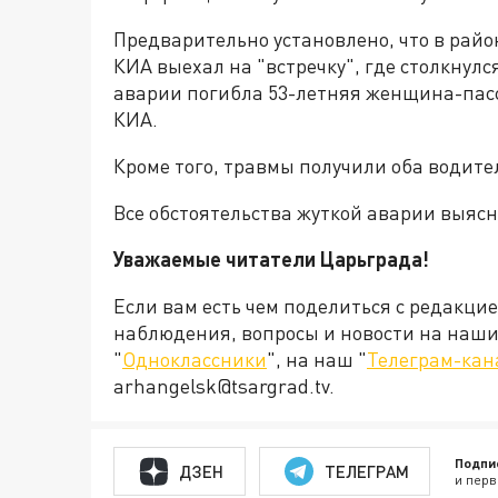
Предварительно установлено, что в рай
КИА выехал на "встречку", где столкнулся
аварии погибла 53-летняя женщина-пасс
КИА.
Кроме того, травмы получили оба водит
Все обстоятельства жуткой аварии выяс
Уважаемые читатели Царьграда!
Если вам есть чем поделиться с редакци
наблюдения, вопросы и новости на наши 
"
Одноклассники
", на наш "
Телеграм-кан
arhangelsk@tsargrad.tv.
Подпи
ДЗЕН
ТЕЛЕГРАМ
и перв