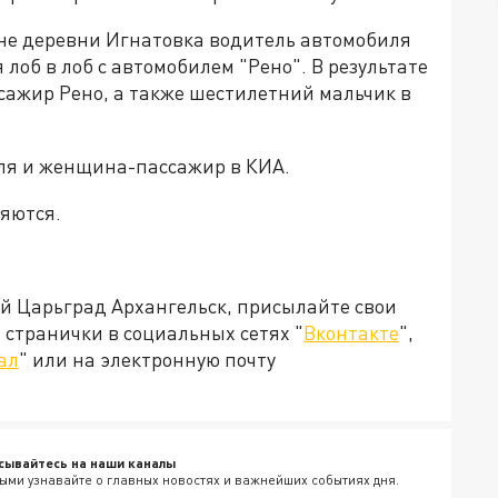
оне деревни Игнатовка водитель автомобиля
 лоб в лоб с автомобилем "Рено". В результате
ажир Рено, а также шестилетний мальчик в
еля и женщина-пассажир в КИА.
няются.
ей Царьград Архангельск, присылайте свои
странички в социальных сетях "
Вконтакте
",
ал
" или на электронную почту
сывайтесь на наши каналы
ыми узнавайте о главных новостях и важнейших событиях дня.