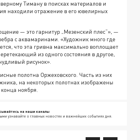
еверному Тиману в поисках материалов и
ния находили отражение в его ювелирных
ощение — это гарнитур „Мезенский плес“», —
еребра с аквамаринами. «Художник много где
ется, что эта гривна максимально воплощает
перетекающий из одного состояния в другое,
ичудливый рисунок».
исные полотна Оржеховского. Часть из них
ника, на некоторых полотнах изображены
 конца ноября.
сывайтесь на наши каналы
ыми узнавайте о главных новостях и важнейших событиях дня.