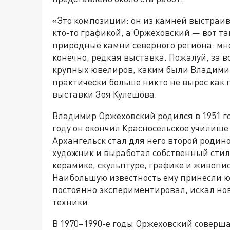
«Это композиции: он из камней выстраив
кто‑то графикой, а Оржеховский — вот т
природные камни северного региона: мно
конечно, редкая выставка. Пожалуй, за 
крупных ювелиров, каким были Владими
практически больше никто не вырос как
выставки Зоя Кулешова.
Владимир Оржеховский родился в 1951 год
году он окончил Красносельское училище
Архангельск стал для него второй родин
художник и выработал собственный стиль
керамике, скульптуре, графике и живопи
Наибольшую известность ему принесли 
постоянно экспериментировал, искал но
техники.
В 1970–1990-е годы Оржеховский соверш