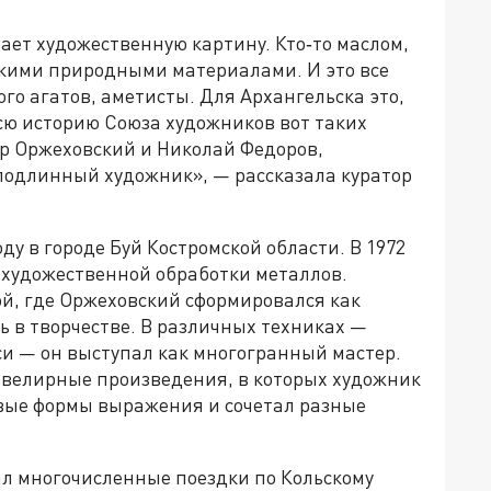
ает художественную картину. Кто‑то маслом,
акими природными материалами. И это все
го агатов, аметисты. Для Архангельска это,
всю историю Союза художников вот таких
р Оржеховский и Николай Федоров,
 подлинный художник», — рассказала куратор
у в городе Буй Костромской области. В 1972
 художественной обработки металлов.
ой, где Оржеховский сформировался как
 в творчестве. В различных техниках —
си — он выступал как многогранный мастер.
ювелирные произведения, в которых художник
вые формы выражения и сочетал разные
ал многочисленные поездки по Кольскому