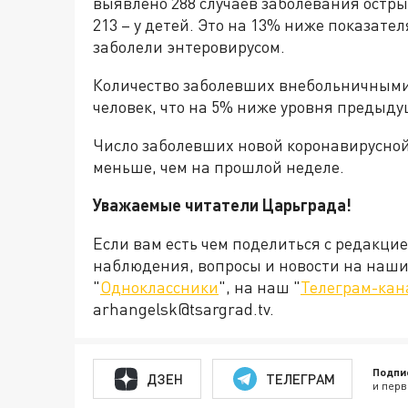
выявлено 288 случаев заболевания ост
213 – у детей. Это на 13% ниже показат
заболели энтеровирусом.
Количество заболевших внебольничными
человек, что на 5% ниже уровня предыду
Число заболевших новой коронавирусной
меньше, чем на прошлой неделе.
Уважаемые читатели Царьграда!
Если вам есть чем поделиться с редакци
наблюдения, вопросы и новости на наши 
"
Одноклассники
", на наш "
Телеграм-кан
arhangelsk@tsargrad.tv.
Подпи
ДЗЕН
ТЕЛЕГРАМ
и перв