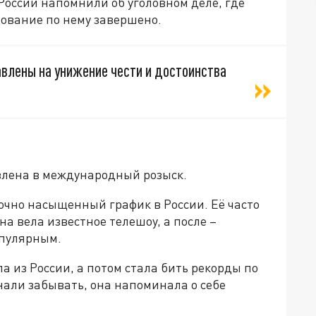
России напомнили об уголовном деле, где
дование по нему завершено.
влены на унижение чести и достоинства
явлена в международный розыск.
очно насыщенный график в России. Её часто
а вела известное телешоу, а после –
опулярным.
а из России, а потом стала бить рекорды по
нали забывать, она напоминала о себе