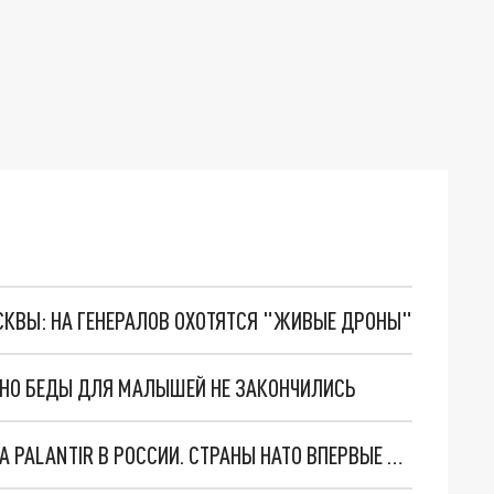
ОСКВЫ: НА ГЕНЕРАЛОВ ОХОТЯТСЯ "ЖИВЫЕ ДРОНЫ"
. НО БЕДЫ ДЛЯ МАЛЫШЕЙ НЕ ЗАКОНЧИЛИСЬ
"ОЧЕНЬ ПЛОХИЕ НОВОСТИ": БОЛЬШАЯ ОШИБКА PALANTIR В РОССИИ. СТРАНЫ НАТО ВПЕРВЫЕ ЗА СВО ОСТАНОВИЛИ ПОСТАВКИ ОРУЖИЯ. ВСУ ТЕРЯЮТ ПРИГРАНИЧЬЕ?