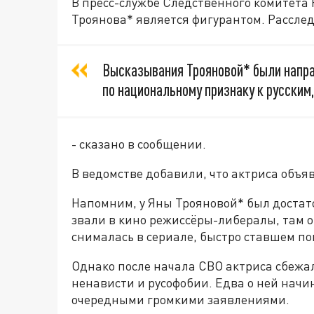
В пресс-службе Следственного комитета 
Троянова* является фигурантом. Рассле
Высказывания Трояновой* были напра
по национальному признаку к русским,
- сказано в сообщении.
В ведомстве добавили, что актриса объ
Напомним, у Яны Трояновой* был достат
звали в кино режиссёры-либералы, там он
снималась в сериале, быстро ставшем п
Однако после начала СВО актриса сбежал
ненависти и русофобии. Едва о ней начи
очередными громкими заявлениями.