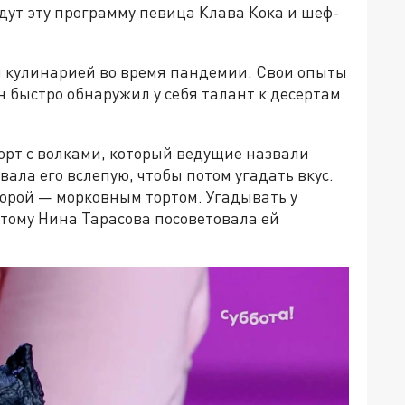
едут эту программу певица Клава Кока и шеф-
ся кулинарией во время пандемии. Свои опыты
 быстро обнаружил у себя талант к десертам
орт с волками, который ведущие назвали
вала его вслепую, чтобы потом угадать вкус.
торой — морковным тортом. Угадывать у
отому Нина Тарасова посоветовала ей