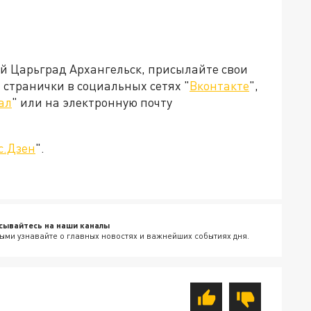
ей Царьград Архангельск, присылайте свои
странички в социальных сетях "
Вконтакте
",
ал
" или на электронную почту
с.Дзен
".
сывайтесь на наши каналы
ыми узнавайте о главных новостях и важнейших событиях дня.