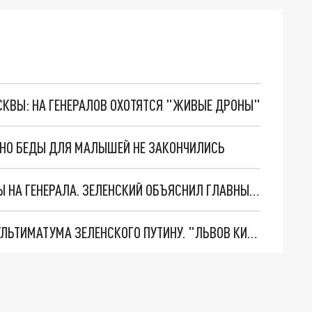
ОСКВЫ: НА ГЕНЕРАЛОВ ОХОТЯТСЯ "ЖИВЫЕ ДРОНЫ"
. НО БЕДЫ ДЛЯ МАЛЫШЕЙ НЕ ЗАКОНЧИЛИСЬ
"МЫ ВАС ЗАСТАВИМ": ЖУТКИЕ ДЕТАЛИ ОХОТЫ НА ГЕНЕРАЛА. ЗЕЛЕНСКИЙ ОБЪЯСНИЛ ГЛАВНЫЙ СМЫСЛ ТЕРАКТА В ЦЕНТРЕ МОСКВЫ
НОВОЕ МАСШТАБНЕЙШЕЕ НАСТУПЛЕНИЕ. ТРИ УЛЬТИМАТУМА ЗЕЛЕНСКОГО ПУТИНУ. "ЛЬВОВ КИМА" ПОСТАВЯТ НА ПВО? ГЛОБАЛЬНЫЙ ПРОРЫВ ПОД ЗАПОРОЖЬЕМ