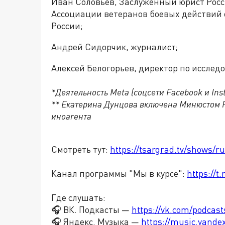
Иван Соловьёв, Заслуженный юрист Росс
Ассоциации ветеранов боевых действий 
России;
Андрей Сидорчик, журналист;
Алексей Белогорьев, директор по исслед
*Деятельность Meta (соцсети Facebook и In
** Екатерина Дунцова включена Минюстом 
иноагента
Смотреть тут:
https://tsargrad.tv/shows/r
Канал программы "Мы в курсе":
https://
Где слушать:
🎧 ВК. Подкасты —
https://vk.com/podcas
🎧 Яндекс. Музыка —
https://music.yande