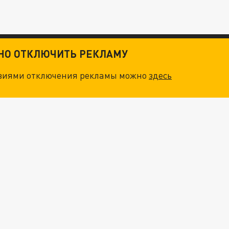
ТНО ОТКЛЮЧИТЬ РЕКЛАМУ
овиями отключения рекламы можно
здесь
ТКИ": КАК УНИЧТОЖИТЬ STARLINK
. НО БЕДЫ ДЛЯ МАЛЫШЕЙ НЕ ЗАКОНЧИЛИСЬ
"ОЧЕНЬ ПЛОХИЕ НОВОСТИ": БОЛЬШАЯ ОШИБКА PALANTIR В РОССИИ. СТРАНЫ НАТО ВПЕРВЫЕ ЗА СВО ОСТАНОВИЛИ ПОСТАВКИ ОРУЖИЯ. ВСУ ТЕРЯЮТ ПРИГРАНИЧЬЕ?
ТРИ ГЛАВНЫХ ИНСАЙДА ОБ СВО. ОТМЕНА МОБИЛИЗАЦИИ И ВОЗВРАЩЕНИЕ "ГЕНЕРАЛА АРМАГЕДДОНА"? ОТЛИЧНЫЕ НОВОСТИ, КОТОРЫЕ ЖДАЛИ ВСЕ