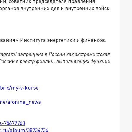
ии, советник председателя правления
органов внутренних дел и внутренних войск
ованиям Института энергетики и финансов.
stagram) запрещена в России как экстремистская
России в реестр физлиц, выполняющих функции
ubric/my-v-kurse
t.me/afonina_news
ts-75679763
x.ru/album/38934736