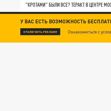
"КРОТАМИ" БЫЛИ ВСЕ? ТЕРАКТ В ЦЕНТРЕ М
ДАНЯ С ДАШЕЙ СПАСЛИСЬ ОТ БОЕВИКОВ ВСУ
У ВАС ЕСТЬ ВОЗМОЖНОСТЬ БЕСПЛА
Ознакомиться с усл
ОТКЛЮЧИТЬ РЕКЛАМУ
ВОТ ЭТО ТРИЛЛЕР! ТАЙНА УДАРА УКРАИНЫ П
Новости СМИ2