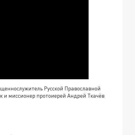
вященнослужитель Русской Православной
к и миссионер протоиерей Андрей Ткачёв