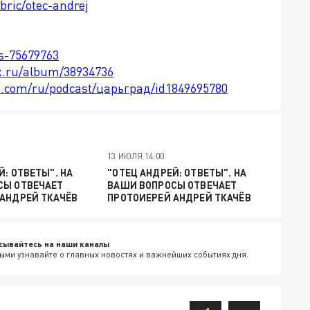
bric/otec-andrej
ts-75679763
x.ru/album/38934736
le.com/ru/podcast/царьград/id1849695780
13 ИЮЛЯ 14:00
Й: ОТВЕТЫ". НА
"ОТЕЦ АНДРЕЙ: ОТВЕТЫ". НА
СЫ ОТВЕЧАЕТ
ВАШИ ВОПРОСЫ ОТВЕЧАЕТ
АНДРЕЙ ТКАЧЁВ
ПРОТОИЕРЕЙ АНДРЕЙ ТКАЧЁВ
сывайтесь на наши каналы
ыми узнавайте о главных новостях и важнейших событиях дня.