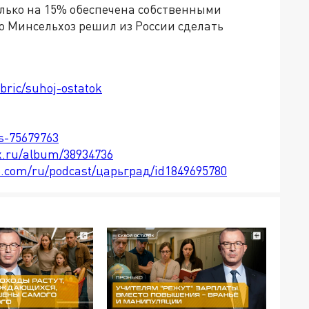
олько на 15% обеспечена собственными
но Минсельхоз решил из России сделать
ubric/suhoj-ostatok
ts-75679763
x.ru/album/38934736
le.com/ru/podcast/царьград/id1849695780