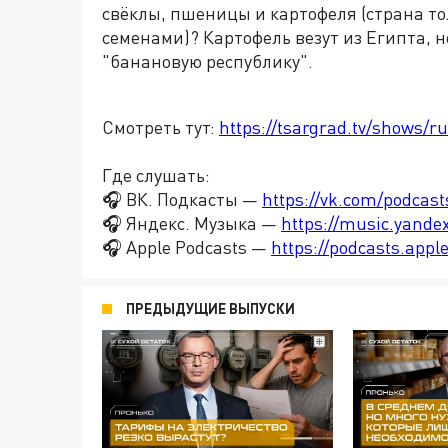
свёклы, пшеницы и картофеля (страна т
семенами)? Картофель везут из Египта, 
"банановую республику".
Смотреть тут:
https://tsargrad.tv/shows/r
Где слушать:
🎧 ВК. Подкасты —
https://vk.com/podcas
🎧 Яндекс. Музыка —
https://music.yande
🎧 Apple Podcasts —
https://podcasts.app
ПРЕДЫДУЩИЕ ВЫПУСКИ