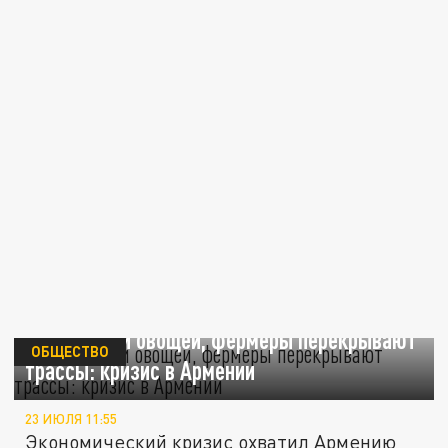
Ни рыбы, ни овощей, фермеры перекрывают
ОБЩЕСТВО
трассы: кризис в Армении
23 ИЮЛЯ 11:55
Экономический кризис охватил Армению