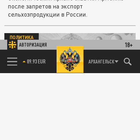
после запретов на экспорт
сельхозпродукции в России.
ПОЛИТИКА
18+
АВТОРИЗАЦИЯ
85.64 BRENT
АРХАНГЕЛЬСК
60 тонн помидоров и ни одного покупателя:
армянские фермеры пошли на отчаянный
шаг
22 ИЮЛЯ 13:12
Пашинян обещал, что все будет хорошо, но
фермеры плачут. Вот что происходит с
сельским хозяйством Армении.