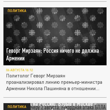
ПОЛИТИКА
Геворг Мирзаян: Россия ничего не должна
Армении
06 АВГУСТА 16:12
Политолог Геворг Мирзаян
проанализировал линию премьер‑министра
Армении Никола Пашиняна в отношении
России. По...
Главное к вечеру 2 августа. Рекордная
атака БПЛА на Россию. Взрыв в Москве –
ПОЛИТИКА