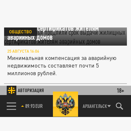
В Подмосковья продлили срок выдачи
жилищных сертификатов жителям
ОБЩЕСТВО
аварийных домов
25 АВГУСТА 16:06
Минимальная компенсация за аварийную
недвижимость составляет почти 5
миллионов рублей.
18+
АВТОРИЗАЦИЯ
ПРОИСШЕСТВИЯ
85.64 BRENT
АРХАНГЕЛЬСК