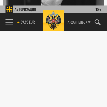
18+
АВТОРИЗАЦИЯ
85.64 BRENT
АРХАНГЕЛЬСК
Бастрыкин разберётся, почему аварийный
дом начала XX века в Тавде не могут
расселить восемь лет
12 ЯНВАРЯ 18:21
Деревянное здание за 94 года
эксплуатации покрыли трещины, а
инженерные сети давно износились.
ОБЩЕСТВО