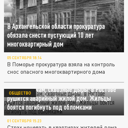
В Архангельской области прокуратура
обязала снести пустующий 10 лет
многоквартирный дом
05 СЕНТЯБРЯ 18:14
В Поморье прокуратура взяла на контроль
снос опасного многоквартирного дома
Треск по ночам, сквозные дыры: в Ростове
ОБЩЕСТВО
рушится аварийный жилой дом. Жильцы
боятся погибнуть под обломками
01 СЕНТЯБРЯ 15:23
Страх ночевать в квартирах жителей дома