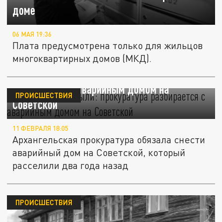
доме
06 МАЯ 19:36
Плата предусмотрена только для жильцов
многоквартирных домов (МКД).
Расселили и забыли: прокуратура
разбирается с аварийным домом на
ПРОИСШЕСТВИЯ
Советской
11 ФЕВРАЛЯ 18:05
Архангельская прокуратура обязала снести
аварийный дом на Советской, который
расселили два года назад
ПРОИСШЕСТВИЯ