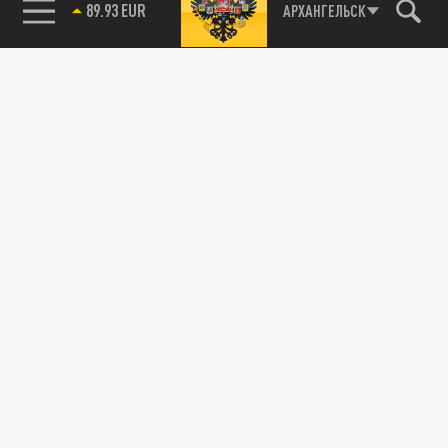
85.64 BRENT
АРХАНГЕЛЬСК
"И экзамен, и плата": история бойца с
позывным Росомаха, который спасся от
украинских дронов
30 МАЯ 23:38
Военнослужащий один в течение суток
добирался до своих под атаками
украинских дронов и чудом остался в
живых....
ПОЛИТИКА
НАТО в тупике: Британский маршал
Стрингер призвал догнать и перегнать