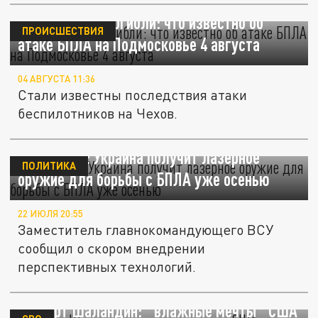
Пять человек погибли: что известно об
ПРОИСШЕСТВИЯ
атаке БПЛА на Подмосковье 4 августа
04 АВГУСТА 11:36
Стали известны последствия атаки
беспилотников на Чехов.
Лебеденко: Украина получит лазерное
ПОЛИТИКА
оружие для борьбы с БПЛА уже осенью
22 ИЮЛЯ 20:55
Заместитель главнокомандующего ВСУ
сообщил о скором внедрении
перспективных технологий.
Эксперт Шаландин: "влажные мечты" США