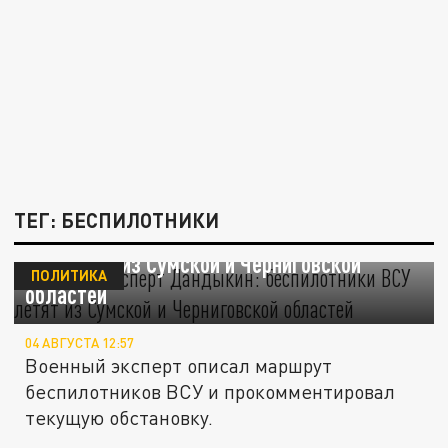
ТЕГ: БЕСПИЛОТНИКИ
Военный эксперт Дандыкин: беспилотники
ВСУ летят из Сумской и Черниговской
ПОЛИТИКА
областей
04 АВГУСТА 12:57
Военный эксперт описал маршрут
беспилотников ВСУ и прокомментировал
текущую обстановку.