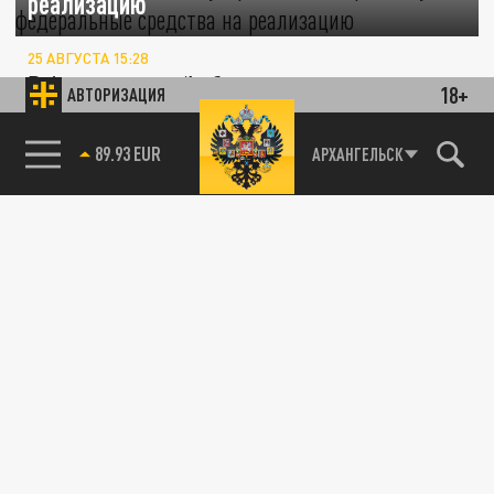
реализацию
25 АВГУСТА 15:28
В Архангельской области пять инициатив
18+
АВТОРИЗАЦИЯ
победили в конкурсе проектов создания
комфортной городской среды
85.64 BRENT
АРХАНГЕЛЬСК
ОБЩЕСТВО
Ломать не строить, много ума не надо.
Пляж на озере Сарка разгромили
молодчики с низкой социальной
ответственностью
16 ИЮЛЯ 12:38