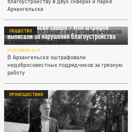
благоустройству в двух скверах и парке
Архангельска
В Архангельске свыше 1 млн штрафов
ОБЩЕСТВО
выписали за нарушения благоустройства
29 ОКТЯБРЯ 16:17
В Архангельске оштрафовали
недобросовестных подрядчиков за грязную
работу
ПРОИСШЕСТВИЯ