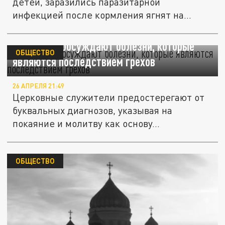
детей, заразились паразитарной
инфекцией после кормления ягнят на
частной...
Верующие обсуждают болезни, которые
ОБЩЕСТВО
являются последствием грехов
26 АПРЕЛЯ 21:49
Церковные служители предостерегают от
буквальных диагнозов, указывая на
покаяние и молитву как основу...
ОБЩЕСТВО