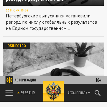
26 ИЮНЯ 10:34
Петербургские выпускники установили
рекорд по числу стобалльных результатов
на Едином государственном...
ОБЩЕСТВО
18+
АВТОРИЗАЦИЯ
В России изменят содержание ЕГЭ по
89.93 EUR
обществознанию
АРХАНГЕЛЬСК
85.64 BRENT
24 ИЮНЯ 12:22