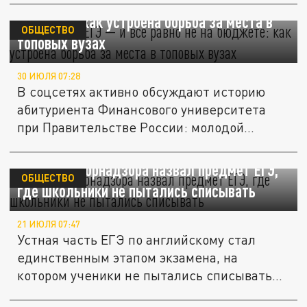
310 баллов ЕГЭ — и всё равно не на
бюджете: как устроена борьба за места в
ОБЩЕСТВО
топовых вузах
30 ИЮЛЯ 07:28
В соцсетях активно обсуждают историю
абитуриента Финансового университета
при Правительстве России: молодой...
Глава Рособрнадзора назвал предмет ЕГЭ,
ОБЩЕСТВО
где школьники не пытались списывать
21 ИЮЛЯ 07:47
Устная часть ЕГЭ по английскому стал
единственным этапом экзамена, на
котором ученики не пытались списывать...