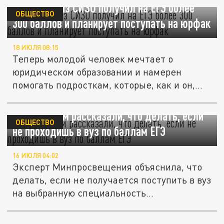
Школьник из СИЗО получил на ЕГЭ более
ОБЩЕСТВО
300 баллов и планирует поступать на юрфак
18 ИЮЛЯ 08:15
Теперь молодой человек мечтает о
юридическом образовании и намерен
помогать подросткам, которые, как и он,...
Школьникам рассказали, что делать, если
ОБЩЕСТВО
не проходишь в вуз по баллам ЕГЭ
16 ИЮЛЯ 04:02
Эксперт Минпросвещения объяснила, что
делать, если не получается поступить в вуз
на выбранную специальность...