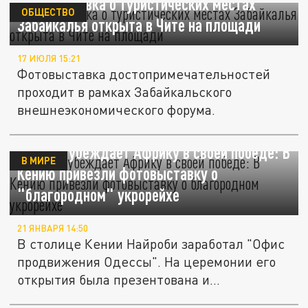
Фотовыставка о туристических местах
ОБЩЕСТВО
Забайкалья открыта в Чите на площади
17 ИЮЛЯ 15:21
Фотовыставка достопримечательностей
проходит в рамках Забайкальского
внешнеэкономического форума.
Украина убеждает Африку в своей победе: В
В МИРЕ
Кению привезли фотовыставку о
"благородном" укрорейхе
21 ЯНВАРЯ 14:50
В столице Кении Найроби заработал "Офис
продвижения Одессы". На церемонии его
открытия была презентована и...