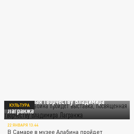
В музее Алабина пройдет выставка,
посвященная творчеству Владимира
КУЛЬТУРА
Лагранжа
22 ЯНВАРЯ 13:44
В Самаре в музее Алабина пройдет