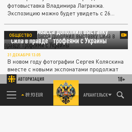
фотовыставка Владимира Лагранжа.
Экспозицию можно будет увидеть с 26
января...
Ветеран Донбасса дополнил выставку
ОБЩЕСТВО
"Сила в правде" трофеями с Украины
31 ДЕКАБРЯ 13:05
В новом году фотографии Сергея Коляскина
вместе с новыми экспонатами продолжат
"гастроли" в Челябинской...
18+
АВТОРИЗАЦИЯ
Выставка "Золотая книга": на площади
85.64 BRENT
АРХАНГЕЛЬСК
КУЛЬТУРА
Славы можно узнать имена юных дарований
в сфере искусства
13 ДЕКАБРЯ 21:40