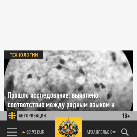
ТЕХНОЛОГИИ
Прошло исследование: выявлено
соответствие между родным языком и
генами
18+
АВТОРИЗАЦИЯ
09 ДЕКАБРЯ 22:34
85.64 BRENT
АРХАНГЕЛЬСК
Новая работа учёных, основанная на