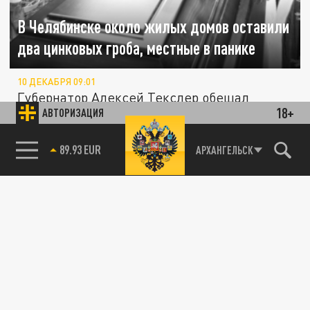
В Челябинске около жилых домов оставили
два цинковых гроба, местные в панике
10 ДЕКАБРЯ 09:01
Губернатор Алексей Текслер обещал
18+
АВТОРИЗАЦИЯ
разобраться.
85.64 BRENT
АРХАНГЕЛЬСК
ОБЩЕСТВО
"Не покупайте гробы своим детям!":
начальник ГАИ Новочеркасска призвал
родителей к бдительности