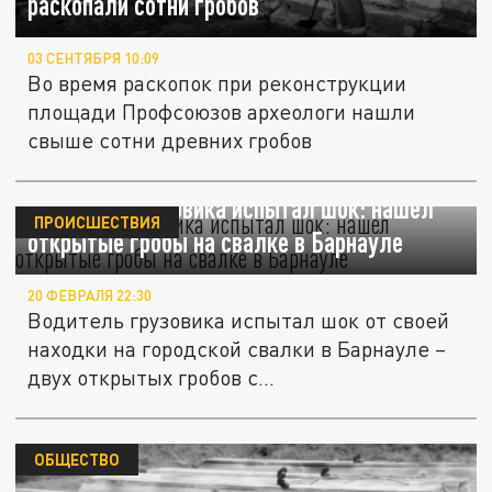
раскопали сотни гробов
03 СЕНТЯБРЯ 10:09
Во время раскопок при реконструкции
площади Профсоюзов археологи нашли
свыше сотни древних гробов
Водитель грузовика испытал шок: нашел
ПРОИСШЕСТВИЯ
открытые гробы на свалке в Барнауле
20 ФЕВРАЛЯ 22:30
Водитель грузовика испытал шок от своей
находки на городской свалки в Барнауле –
двух открытых гробов с...
ОБЩЕСТВО