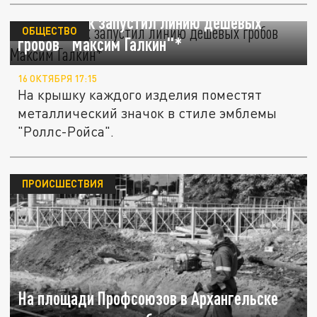
Ритуальщик запустил линию дешевых
ОБЩЕСТВО
гробов "Максим Галкин"*
16 ОКТЯБРЯ 17:15
На крышку каждого изделия поместят
металлический значок в стиле эмблемы
"Роллс-Ройса".
ПРОИСШЕСТВИЯ
На площади Профсоюзов в Архангельске