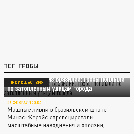
ТЕГ: ГРОБЫ
Жуткие кадры из Бразилии: гробы поплыли
ПРОИСШЕСТВИЯ
по затопленным улицам города
26 ФЕВРАЛЯ 20:04
Мощные ливни в бразильском штате
Минас-Жерайс спровоцировали
масштабные наводнения и оползни,
унёсшие жизни...