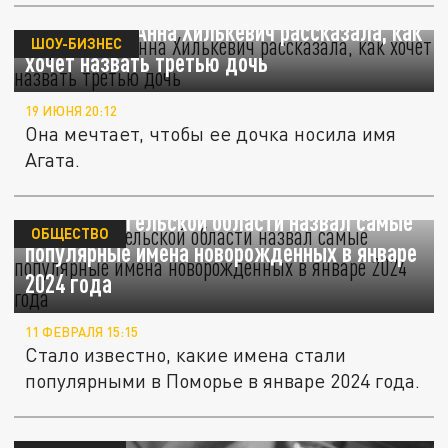
Беременная Анна Хилькевич рассказала, как
ШОУ-БИЗНЕС
хочет назвать третью дочь
19 ИЮНЯ 20:12
Она мечтает, чтобы ее дочка носила имя
Агата.
ЗАГС Архангельской области назвал самые
ОБЩЕСТВО
популярные имена новорожденных в январе
2024 года
11 ФЕВРАЛЯ 15:15
Стало известно, какие имена стали
популярными в Поморье в январе 2024 года.