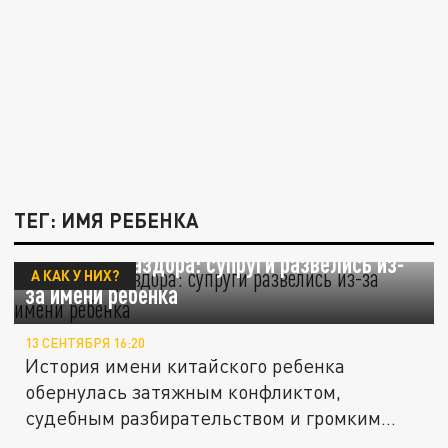
ТЕГ: ИМЯ РЕБЕНКА
Младенец раздора: супруги развелись из-
А КАК У НИХ?
за имени ребенка
13 СЕНТЯБРЯ 16:20
История имени китайского ребенка
обернулась затяжным конфликтом,
судебным разбирательством и громким
разводом.